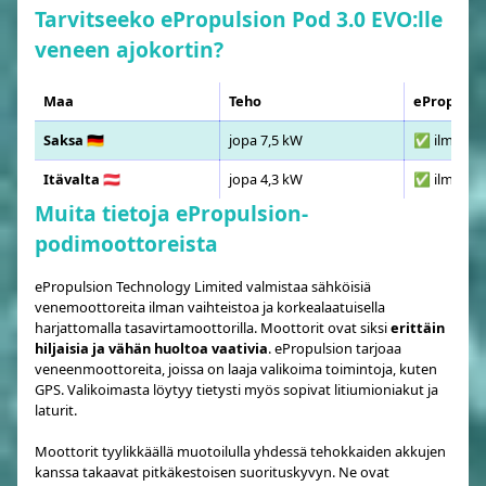
Tarvitseeko ePropulsion Pod 3.0 EVO:lle
veneen ajokortin?
Maa
Teho
ePropulsio
Saksa 🇩🇪
jopa 7,5 kW
✅ ilman aj
Itävalta 🇦🇹
jopa 4,3 kW
✅ ilman aj
Muita tietoja ePropulsion-
podimoottoreista
ePropulsion Technology Limited valmistaa sähköisiä
venemoottoreita ilman vaihteistoa ja korkealaatuisella
harjattomalla tasavirtamoottorilla. Moottorit ovat siksi
erittäin
hiljaisia ja vähän huoltoa vaativia
. ePropulsion tarjoaa
veneenmoottoreita, joissa on laaja valikoima toimintoja, kuten
GPS. Valikoimasta löytyy tietysti myös sopivat litiumioniakut ja
laturit.
Moottorit tyylikkäällä muotoilulla yhdessä tehokkaiden akkujen
kanssa takaavat pitkäkestoisen suorituskyvyn. Ne ovat