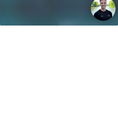
Visiomme: Vuoteen 2040 mennessä 100 % veneistä toimii
uusiutuvalla energialla!
Yhteydenotto
greenboatsolutions GmbH
Rudower Straße 20
12557 Berlin
Germany
Säädä kieltä tai toimitusmaata
Etusivu