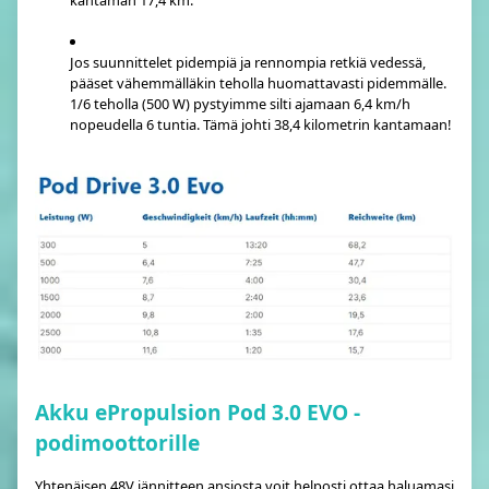
kantaman 17,4 km.
Jos suunnittelet pidempiä ja rennompia retkiä vedessä,
pääset vähemmälläkin teholla huomattavasti pidemmälle.
1/6 teholla (500 W) pystyimme silti ajamaan 6,4 km/h
nopeudella 6 tuntia. Tämä johti 38,4 kilometrin kantamaan!
Akku ePropulsion Pod 3.0 EVO -
podimoottorille
Yhtenäisen 48V jännitteen ansiosta voit helposti ottaa haluamasi