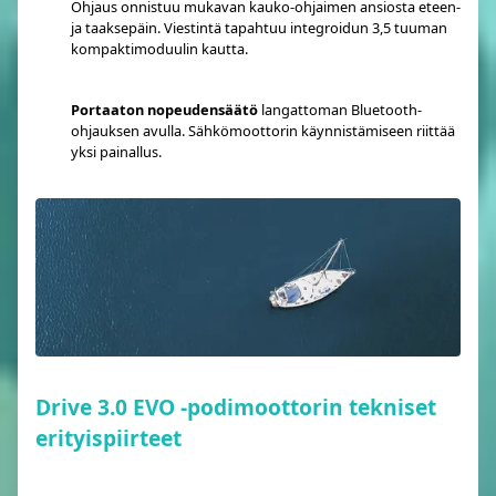
Ohjaus onnistuu mukavan kauko-ohjaimen ansiosta eteen-
ja taaksepäin. Viestintä tapahtuu integroidun 3,5 tuuman
kompaktimoduulin kautta.
Portaaton nopeudensäätö
langattoman Bluetooth-
ohjauksen avulla. Sähkömoottorin käynnistämiseen riittää
yksi painallus.
Drive 3.0 EVO -podimoottorin tekniset
erityispiirteet