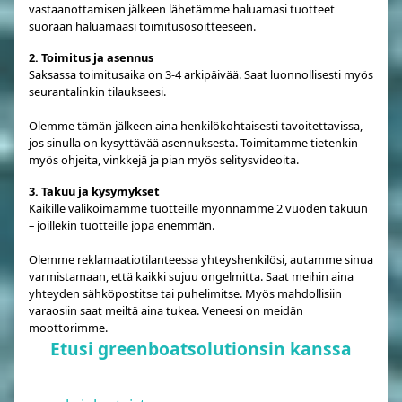
vastaanottamisen jälkeen lähetämme haluamasi tuotteet
suoraan haluamaasi toimitusosoitteeseen.
2. Toimitus ja asennus
Saksassa toimitusaika on 3-4 arkipäivää. Saat luonnollisesti myös
seurantalinkin tilaukseesi.
Olemme tämän jälkeen aina henkilökohtaisesti tavoitettavissa,
jos sinulla on kysyttävää asennuksesta. Toimitamme tietenkin
myös ohjeita, vinkkejä ja pian myös selitysvideoita.
3. Takuu ja kysymykset
Kaikille valikoimamme tuotteille myönnämme 2 vuoden takuun
– joillekin tuotteille jopa enemmän.
Olemme reklamaatiotilanteessa yhteyshenkilösi, autamme sinua
varmistamaan, että kaikki sujuu ongelmitta. Saat meihin aina
yhteyden sähköpostitse tai puhelimitse. Myös mahdollisiin
varaosiin saat meiltä aina tukea. Veneesi on meidän
moottorimme.
Etusi greenboatsolutionsin kanssa