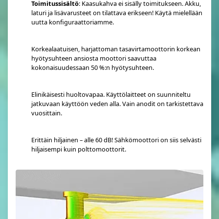
Toimitussisältö
: Kaasukahva ei sisälly toimitukseen. Akku,
laturi ja lisävarusteet on tilattava erikseen! Käytä mielellään
uutta konfiguraattoriamme.
Korkealaatuisen, harjattoman tasavirtamoottorin korkean
hyötysuhteen ansiosta moottori saavuttaa
kokonaisuudessaan 50 %:n hyötysuhteen.
Elinikäisesti huoltovapaa. Käyttölaitteet on suunniteltu
jatkuvaan käyttöön veden alla. Vain anodit on tarkistettava
vuosittain.
Erittäin hiljainen – alle 60 dB! Sähkömoottori on siis selvästi
hiljaisempi kuin polttomoottorit.