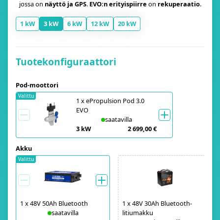
jossa on
näyttö ja GPS
.
EVO:n erityispiirre
on
rekuperaatio
.
1 kW
3 kW
6 kW
12 kW
20 kW
Tuotekonfiguraattori
Pod-moottori
Valittu
1
x
ePropulsion Pod 3.0
EVO
saatavilla
3 kW
2 699,00 €
Akku
Valittu
1
x
48V 50Ah Bluetooth
1
x
48V 30Ah Bluetooth-
saatavilla
litiumakku