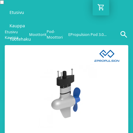
Etusivu
Kauppa
Pod-
Etusivu
Moottorit
EPropulsion Pod 3.0 EVO
Moottori
Kauppa
Tuotehaku
Blogi
Opas
Yhteydenotto
FI