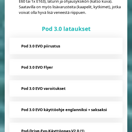
E60 tai 1x E163), laturin ja ohjausyksikön (katso kuva).
Saatavilla on myös lisävarusteita (kaapelit, kytkimet), jotka
voivat olla hyvä lisä veneestä riippuen.
Pod 3.0 lataukset
Pod 3.0 EVO piirustus
Pod 3.0 EVO Flyer
Pod 3.0 EVO varoitukset
Pod 3.0 EVO käyttöohje englanniksi + saksaksi
Pod-Drive-Evo-Käyttöopas-V2.0 (1)