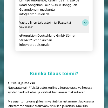
Limited Huone 801, Rakennus 1 11, Daxue
Road, Songshan Lake 523808 Dongguan
Guangdongin maakunta
info@epropulsion.de
Vastuullinen taloustoimija EU:ssa tai
Saksassa:
ePropulsion Deutschland GmbH Söhren
50 24232 Schönkirchen
info@epropulsion.de
Kuinka tilaus toimii?
1. Tilaus ja maksu
Napsauta vain \"Lisää ostoskoriin\". Seuraavassa vaiheessa
syötät henkilötietosi ja valitset haluamasi maksutavan.
Me asiantuntevana jälleenmyyjänä tarkistamme tilauksesi ja
lähetämme sinulle tilausvahvistuksen ja laskun. Maksun