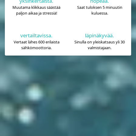
yksinkertaista.
nopeaa.
Muutama klikkaus säästää
Saat tuloksen 5 minuutin
paljon aikaa ja stressiä!
kuluessa.
vertailtavissa.
läpinäkyvää.
Vertaat lähes 600 erilaista
Sinulla on yleiskatsaus yli 30
sähkömoottoria.
valmistajaan.