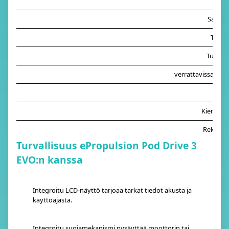
Hint
Saatav
Toimi
Tulojän
verrattavissa ole
Pain
Kierrosn
Rekuper
Turvallisuus ePropulsion Pod Drive 3
EVO:n kanssa
Integroitu LCD-näyttö tarjoaa tarkat tiedot akusta ja
käyttöajasta.
Integroitu suojamekanismi pysäyttää moottorin tai