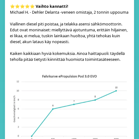
⭐⭐⭐⭐⭐
Vaihto kannatti!
Michael H. - Dehler Delanta -veneen omistaja, 2 tonnin uppouma
Viallinen diesel piti poistaa, ja telakka asensi sähkömoottorin.
Edut ovat moninaiset: miellyttävä ajotuntuma, erittäin hiljainen,
ei likaa, ei melua, tuskin lainkaan huoltoa, yhtä tehokas kuin
diesel, akun lataus käy nopeasti.
Kaiken kaikkiaan hyviä kokemuksia. Ainoa haittapuoli: täydellä
teholla pitää tietysti kiinnittää huomiota toimintasäteeseen.