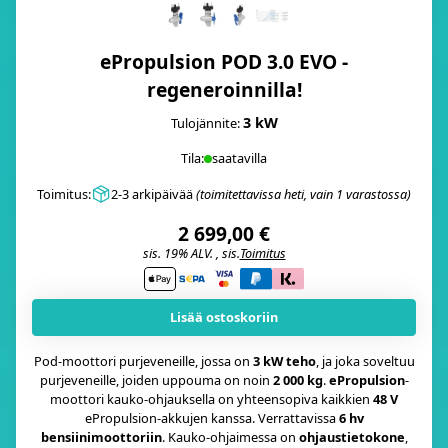
ePropulsion POD 3.0 EVO -
regeneroinnilla!
3 kW
Tulojännite:
Tila:
saatavilla
Toimitus:
2-3 arkipäivää
(toimitettavissa heti, vain 1 varastossa)
2 699,00 €
sis. 19% ALV. , sis.
Toimitus
i
Lisää ostoskoriin
Pod-moottori purjeveneille, jossa on
3 kW teho
, ja joka soveltuu
purjeveneille, joiden uppouma on noin
2 000 kg
.
ePropulsion
-
moottori kauko-ohjauksella on yhteensopiva kaikkien
48 V
ePropulsion-akkujen kanssa. Verrattavissa
6 hv
bensiinimoottoriin
. Kauko-ohjaimessa on
ohjaustietokone
,