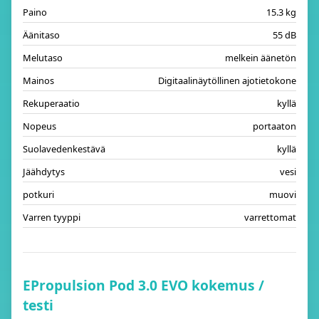
Paino
15.3 kg
Äänitaso
55 dB
Melutaso
melkein äänetön
Mainos
Digitaalinäytöllinen ajotietokone
Rekuperaatio
kyllä
Nopeus
portaaton
Suolavedenkestävä
kyllä
Jäähdytys
vesi
potkuri
muovi
Varren tyyppi
varrettomat
EPropulsion Pod 3.0 EVO kokemus /
testi