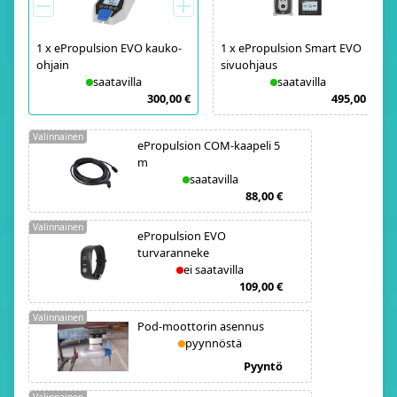
1
x
ePropulsion EVO kauko-
1
x
ePropulsion Smart EVO
ohjain
sivuohjaus
saatavilla
saatavilla
300,00 €
495,00 €
Valinnainen
ePropulsion COM-kaapeli 5
m
saatavilla
88,00 €
Valinnainen
ePropulsion EVO
turvaranneke
ei saatavilla
109,00 €
Valinnainen
Pod-moottorin asennus
pyynnöstä
Pyyntö