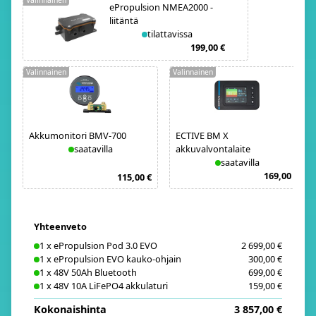
Valinnainen
ePropulsion NMEA2000 -
liitäntä
tilattavissa
199,00 €
Valinnainen
Valinnainen
Akkumonitori BMV-700
ECTIVE BM X
saatavilla
akkuvalvontalaite
saatavilla
169,00 €
115,00 €
Yhteenveto
1
x
ePropulsion Pod 3.0 EVO
2 699,00 €
1
x
ePropulsion EVO kauko-ohjain
300,00 €
1
x
48V 50Ah Bluetooth
699,00 €
1
x
48V 10A LiFePO4 akkulaturi
159,00 €
Kokonaishinta
3 857,00 €