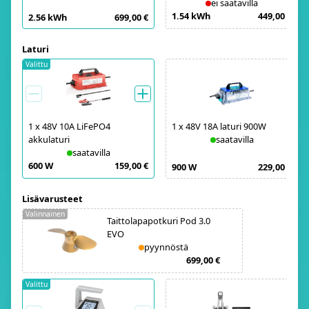
ei saatavilla
1.54 kWh
449,00 €
2.56 kWh
699,00 €
Laturi
Valittu
1
x
48V 10A LiFePO4
1
x
48V 18A laturi 900W
akkulaturi
saatavilla
saatavilla
600 W
159,00 €
900 W
229,00 €
Lisävarusteet
Valinnainen
Taittolapapotkuri Pod 3.0
EVO
pyynnöstä
699,00 €
Valittu