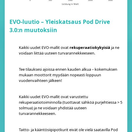
EVO-luutio – Yleiskatsaus Pod Drive
3.0:n muutoksiin
Kaikki uudet EVO-mallit ovat
rekuperaatiokykyisiä
ja ne
voidaan liittää uuteen turvarannekkeeseen.
Tee tilauksesi ajoissa ennen kauden alkua – kokemuksen
mukaan moottorit myydään nopeasti loppuun
vuodenvaihteen jälkeen!
Kaikki uudet EVO-mallit ovat varustettu
rekuperaatiotoiminnolla (tuottavat sähköä purjehtiessa > 5
solmua) ja ne voidaan yhdistää uuteen
turvarannekkeeseen.
Taitto- ja kääntösiipipotkurit eivät ole vielä saatavilla Pod