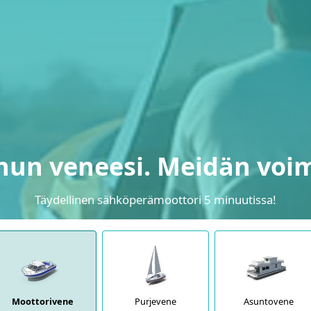
nun veneesi. Meidän voi
Täydellinen sähköperämoottori 5 minuutissa!
Moottorivene
Purjevene
Asuntovene