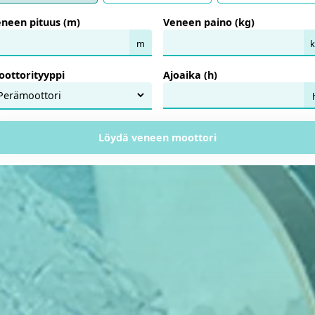
neen pituus (m)
Veneen paino (kg)
m
k
ottorityyppi
Ajoaika (h)
Löydä veneen moottori